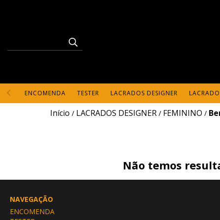
ENCOMENDA
TESTER
LACRADOS DESIGNER
LACRADO
Início
LACRADOS DESIGNER
FEMININO
Be
/
/
/
Não temos resulta
NAVEGAÇÃO
ENCOMENDA