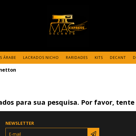
S ÁRABE
LACRADOS NICHO
RARIDADES
KITS
DECANT
D
netton
dos para sua pesquisa. Por favor, tente 
NEWSLETTER