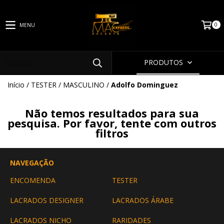
0
MENU
PRODUTOS
Início
/
TESTER
/
MASCULINO
/
Adolfo Dominguez
Não temos resultados para sua
pesquisa. Por favor, tente com outros
filtros
NAVEGAÇÃO
ENCOMENDA
TESTER
LACRADOS DESIGNER
LACRADOS ÁRABE
LACRADOS NICHO
RARIDADES