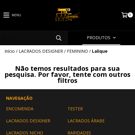
0
MENU
PRODUTOS
Início
/
LACRADOS DESIGNER
/
FEMININO
/
Lalique
Não temos resultados para sua
pesquisa. Por favor, tente com outros
filtros
NAVEGAÇÃO
ENCOMENDA
TESTER
LACRADOS DESIGNER
LACRADOS ÁRABE
LACRADOS NICHO
RARIDADES