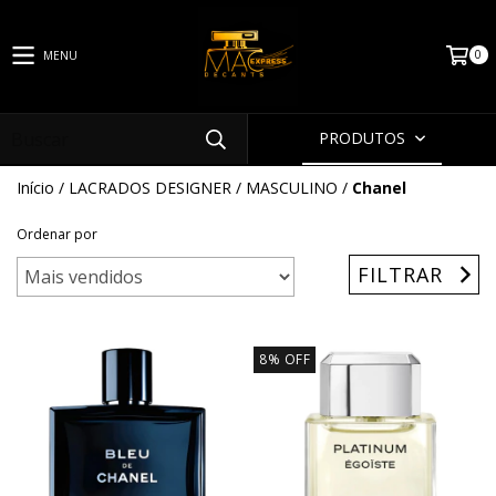
0
MENU
PRODUTOS
Início
/
LACRADOS DESIGNER
/
MASCULINO
/
Chanel
Ordenar por
FILTRAR
8
%
OFF