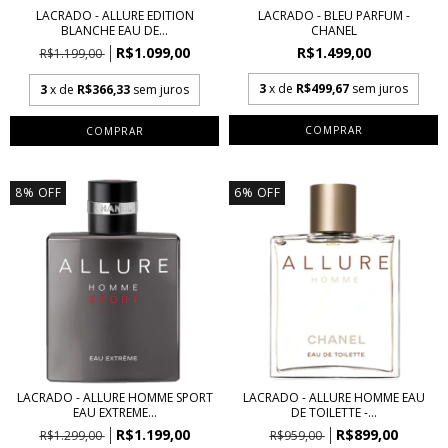
LACRADO - ALLURE EDITION
LACRADO - BLEU PARFUM -
BLANCHE EAU DE...
CHANEL
R$1.099,00
R$1.499,00
R$1.199,00
3
x de
R$499,67
sem juros
3
x de
R$366,33
sem juros
COMPRAR
COMPRAR
8
%
OFF
6
%
OFF
LACRADO - ALLURE HOMME SPORT
LACRADO - ALLURE HOMME EAU
EAU EXTREME...
DE TOILETTE -...
R$1.199,00
R$899,00
R$1.299,00
R$959,00