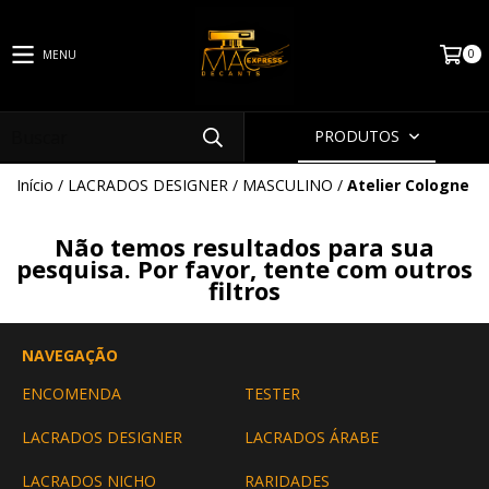
0
MENU
PRODUTOS
Início
/
LACRADOS DESIGNER
/
MASCULINO
/
Atelier Cologne
Não temos resultados para sua
pesquisa. Por favor, tente com outros
filtros
NAVEGAÇÃO
ENCOMENDA
TESTER
LACRADOS DESIGNER
LACRADOS ÁRABE
LACRADOS NICHO
RARIDADES