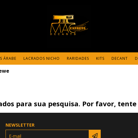
S ÁRABE
LACRADOS NICHO
RARIDADES
KITS
DECANT
D
ewe
dos para sua pesquisa. Por favor, tente 
NEWSLETTER