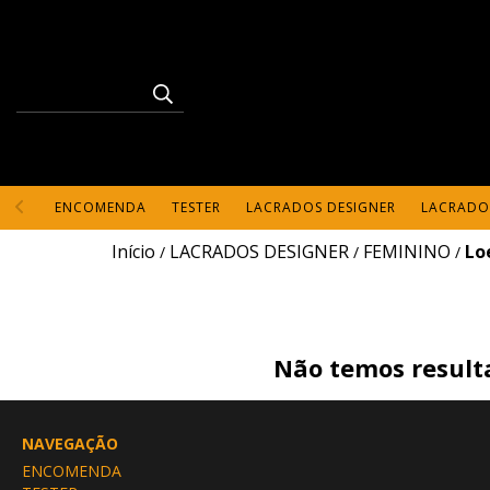
ENCOMENDA
TESTER
LACRADOS DESIGNER
LACRADO
Início
LACRADOS DESIGNER
FEMININO
Lo
/
/
/
Não temos resulta
NAVEGAÇÃO
ENCOMENDA