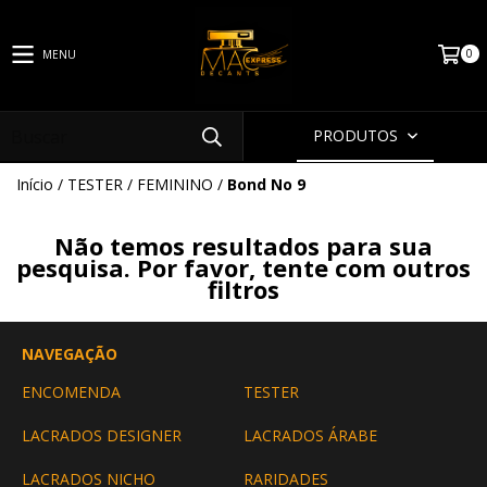
0
MENU
PRODUTOS
Início
/
TESTER
/
FEMININO
/
Bond No 9
Não temos resultados para sua
pesquisa. Por favor, tente com outros
filtros
NAVEGAÇÃO
ENCOMENDA
TESTER
LACRADOS DESIGNER
LACRADOS ÁRABE
LACRADOS NICHO
RARIDADES