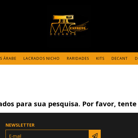
S ÁRABE
LACRADOS NICHO
RARIDADES
KITS
DECANT
D
dos para sua pesquisa. Por favor, tente 
NEWSLETTER