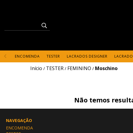
ENCOMENDA
TESTER
LACRADOS DESIGNER
LACRADO
Início
TESTER
FEMININO
Moschino
/
/
/
Não temos resulta
NAVEGAÇÃO
ENCOMENDA