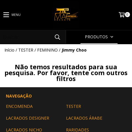
0
MENU
PRODUTOS
Início
/
TESTER
/
FEMININO
/
Jimmy Choo
Não temos resultados para sua
pesquisa. Por favor, tente com outros
filtros
NAVEGAÇÃO
ENCOMENDA
TESTER
LACRADOS DESIGNER
LACRADOS ÁRABE
LACRADOS NICHO
RARIDADES