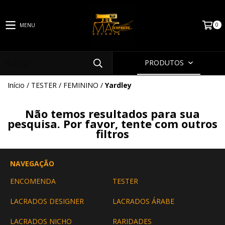
0
MENU
PRODUTOS
Início
/
TESTER
/
FEMININO
/
Yardley
Não temos resultados para sua
pesquisa. Por favor, tente com outros
filtros
NAVEGAÇÃO
ENCOMENDA
TESTER
LACRADOS DESIGNER
LACRADOS ÁRABE
LACRADOS NICHO
RARIDADES