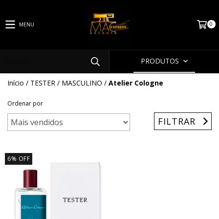
0
MENU
PRODUTOS
Início
/
TESTER
/
MASCULINO
/
Atelier Cologne
Ordenar por
FILTRAR
6
%
OFF